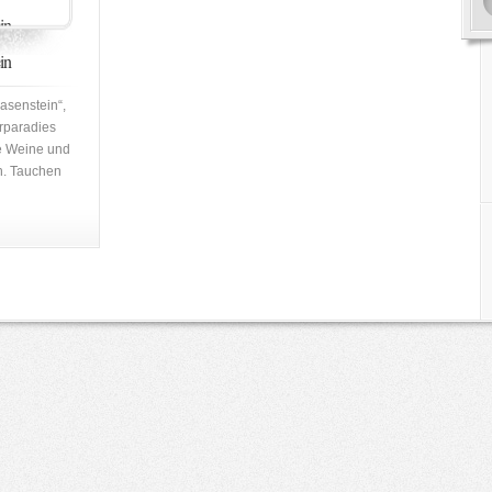
in
in
asenstein“,
rparadies
e Weine und
n. Tauchen