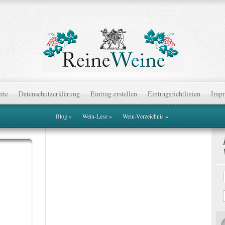
eite
Datenschutzerklärung
Eintrag erstellen
Eintragsrichtlinien
Impr
Blog
»
Wein-Lese
»
Wein-Verzeichnis
»