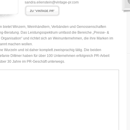
sandra.eilenstein@vintage-pr.com
ZU "VINTAGE PR"
hen bietet Winzern, Weinhändlern, Verbänden und Genossenschaften
ing-Beratung. Das Leistungsspektrum umfasst die Bereiche „Presse- &
t & Organisation“ und richtet sich an Weinunternehmen, die ihre Marken im
kannt machen wollen.
 Wurzeln und ist daher komplett zweisprachig tätig. Die beiden
tefanie Dittmer haben für über 100 Unternehmen erfolgreich PR-Arbeit
er 30 Jahre im PR-Geschäft unterwegs.